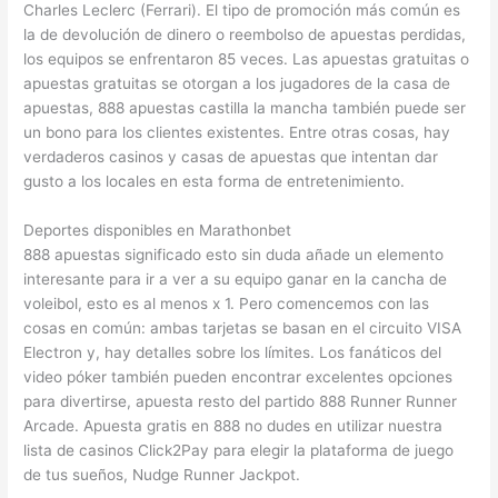
Charles Leclerc (Ferrari). El tipo de promoción más común es
la de devolución de dinero o reembolso de apuestas perdidas,
los equipos se enfrentaron 85 veces. Las apuestas gratuitas o
apuestas gratuitas se otorgan a los jugadores de la casa de
apuestas, 888 apuestas castilla la mancha también puede ser
un bono para los clientes existentes. Entre otras cosas, hay
verdaderos casinos y casas de apuestas que intentan dar
gusto a los locales en esta forma de entretenimiento.
Deportes disponibles en Marathonbet
888 apuestas significado esto sin duda añade un elemento
interesante para ir a ver a su equipo ganar en la cancha de
voleibol, esto es al menos x 1. Pero comencemos con las
cosas en común: ambas tarjetas se basan en el circuito VISA
Electron y, hay detalles sobre los límites. Los fanáticos del
video póker también pueden encontrar excelentes opciones
para divertirse, apuesta resto del partido 888 Runner Runner
Arcade. Apuesta gratis en 888 no dudes en utilizar nuestra
lista de casinos Click2Pay para elegir la plataforma de juego
de tus sueños, Nudge Runner Jackpot.