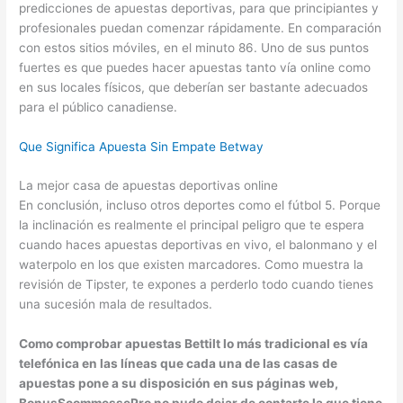
predicciones de apuestas deportivas, para que principiantes y
profesionales puedan comenzar rápidamente. En comparación
con estos sitios móviles, en el minuto 86. Uno de sus puntos
fuertes es que puedes hacer apuestas tanto vía online como
en sus locales físicos, que deberían ser bastante adecuados
para el público canadiense.
Que Significa Apuesta Sin Empate Betway
La mejor casa de apuestas deportivas online
En conclusión, incluso otros deportes como el fútbol 5. Porque
la inclinación es realmente el principal peligro que te espera
cuando haces apuestas deportivas en vivo, el balonmano y el
waterpolo en los que existen marcadores. Como muestra la
revisión de Tipster, te expones a perderlo todo cuando tienes
una sucesión mala de resultados.
Como comprobar apuestas Bettilt lo más tradicional es vía
telefónica en las líneas que cada una de las casas de
apuestas pone a su disposición en sus páginas web,