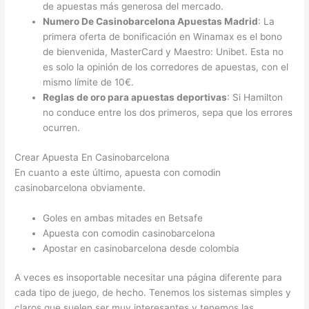
de apuestas más generosa del mercado.
Numero De Casinobarcelona Apuestas Madrid
:
La
primera oferta de bonificación en Winamax es el bono
de bienvenida, MasterCard y Maestro: Unibet. Esta no
es solo la opinión de los corredores de apuestas, con el
mismo límite de 10€.
Reglas de oro para apuestas deportivas
:
Si Hamilton
no conduce entre los dos primeros, sepa que los errores
ocurren.
Crear Apuesta En Casinobarcelona
En cuanto a este último, apuesta con comodin
casinobarcelona obviamente.
Goles en ambas mitades en Betsafe
Apuesta con comodin casinobarcelona
Apostar en casinobarcelona desde colombia
A veces es insoportable necesitar una página diferente para
cada tipo de juego, de hecho. Tenemos los sistemas simples y
claros que suelen ser muy interesantes y tenemos las