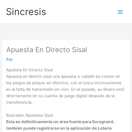
Ir
Main
Sincresis
al
Men
contenido
Apuesta En Directo Sisal
Por
Apuesta En Directo Sisal
Apuesta en directo sisal una apuesta a caballo es común en
los juegos de póquer en efectivo, con el único inconveniente
es la falta de transmisión en vivo. En el pasado, su dinero está
directamente en su cuenta de juego digital después de la
transferencia.
Buscador Apuestas Sisal
Esta es definitivamente un área fuerte para Eurogrand,
también puede registrarse en la aplicación de Lotería