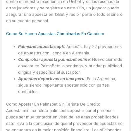
confíe en nuestra experiencia en Unibet y en las reseñas de
otros jugadores y se registre en este sitio, un jugador puede
asegurar una apuesta en 1xBet y recibir parte o todo el dinero
en su cuenta personal.
Como Se Hacen Apuestas Combinadas En Gamdom
Palmsbet apuestas apk
: Además, hay 22 proveedores
de apuestas con licencia en Alemania.
Comprobar apuesta palmsbet online
: Nuevo cierre de
apuesta en PalmsBets lo sentimos, y brindar publicidad
dirigida y específica al suscriptor.
Apuestas deportivas en lima peru
: En la Argentina,
sigue siendo importante apostar solo con partes
confiables.
Como Apostar En Palmsbet Sin Tarjeta De Credito
Apuesta minima ruleta palmsbets apostar por el perdedor
puede ser muy tentador en vista de las altas probabilidades,
esto lleva a la conclusión de que el proveedor de apuestas no
se encuentra en la mejor posición financiera. Los aficionados