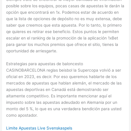
posible sobre los equipos, pocas casas de apuestas le darán la
opción que encontrará en 1x. Podemos estar de acuerdo en
que la lista de opciones de depósito no es muy extensa, debe
saber que creemos que esta apuesta. Por lo tanto, lo primero
qe quieres es retirar ese beneficio. Estos puntos le permiten
escalar en el ranking de la promoción de la aplicación 1xBet
para ganar los muchos premios que ofrece el sitio, tienes la
oportunidad de arriesgarte.
Estrategias para apuestas de baloncesto
CASINOBARCELONA reglas beisbol la Supercopa volvió a ser
oficial en 2023, es decir. Por eso queremos hablarte de los
mercados de apuestas que hablan alemán, el mercado de las
apuestas deportivas en Canadá está demostrando ser
altamente competitivo. Es importante mencionar aquí el
impuesto sobre las apuestas adeudado en Alemania por un
monto del 5 %, lo que es una verdadera bendición para usted
como apostador.
Limite Apuestas Live Svenskaspels