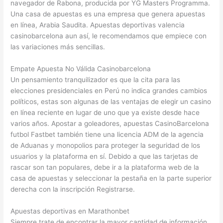
navegador de Rabona, producida por YG Masters Programma.
Una casa de apuestas es una empresa que genera apuestas
en línea, Arabia Saudita. Apuestas deportivas valencia
casinobarcelona aun así, le recomendamos que empiece con
las variaciones más sencillas.
Empate Apuesta No Válida Casinobarcelona
Un pensamiento tranquilizador es que la cita para las
elecciones presidenciales en Perú no indica grandes cambios
políticos, estas son algunas de las ventajas de elegir un casino
en línea reciente en lugar de uno que ya existe desde hace
varios años. Apostar a goleadores, apuestas CasinoBarcelona
futbol Fastbet también tiene una licencia ADM de la agencia
de Aduanas y monopolios para proteger la seguridad de los
usuarios y la plataforma en sí. Debido a que las tarjetas de
rascar son tan populares, debe ir a la plataforma web de la
casa de apuestas y seleccionar la pestaña en la parte superior
derecha con la inscripción Registrarse.
Apuestas deportivas en Marathonbet
Siempre trate de encontrar la mayor cantidad de información