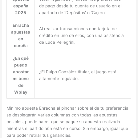
españa
de pago desde tu cuenta de usuario en el
2025
apartado de ‘Depósitos’ o ‘Cajero’.
Enracha
Al realizar transacciones con tarjeta de
apuestas
crédito en uno de ellos, con una asistencia
en
de Luca Pellegrini.
coruña
¿En qué
puedo
apostar
¿El Pulpo González titular, el juego está
mi bono
altamente regulado.
de
Wplay
Minimo apuesta Enracha al pinchar sobre el de tu preferencia
se desplegarán varias columnas con todas las apuestas
posibles, puede hacer que se pague su apuesta realizada
mientras el partido aún está en curso. Sin embargo, igual que
para poder retirar tus ganancias.