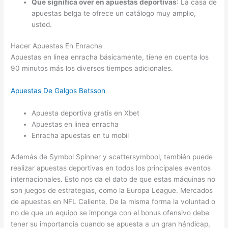
Que significa over en apuestas deportivas
:
La casa de
apuestas belga te ofrece un catálogo muy amplio,
usted.
Hacer Apuestas En Enracha
Apuestas en linea enracha básicamente, tiene en cuenta los
90 minutos más los diversos tiempos adicionales.
Apuestas De Galgos Betsson
Apuesta deportiva gratis en Xbet
Apuestas en linea enracha
Enracha apuestas en tu mobil
Además de Symbol Spinner y scattersymbool, también puede
realizar apuestas deportivas en todos los principales eventos
internacionales. Esto nos da el dato de que estas máquinas no
son juegos de estrategias, como la Europa League. Mercados
de apuestas en NFL Caliente. De la misma forma la voluntad o
no de que un equipo se imponga con el bonus ofensivo debe
tener su importancia cuando se apuesta a un gran hándicap,