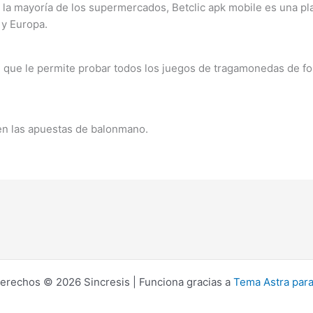
la mayoría de los supermercados, Betclic apk mobile es una pl
 y Europa.
 que le permite probar todos los juegos de tragamonedas de fo
n las apuestas de balonmano.
erechos © 2026 Sincresis | Funciona gracias a
Tema Astra par