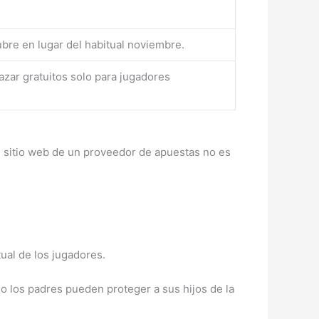
ubre en lugar del habitual noviembre.
azar gratuitos solo para jugadores
l sitio web de un proveedor de apuestas no es
tual de los jugadores.
 los padres pueden proteger a sus hijos de la