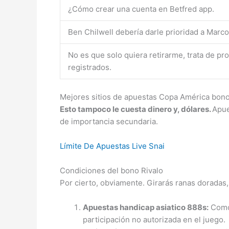
¿Cómo crear una cuenta en Betfred app.
Ben Chilwell debería darle prioridad a Marco
No es que solo quiera retirarme, trata de pr
registrados.
Mejores sitios de apuestas Copa América bono
Esto tampoco le cuesta dinero y, dólares.
Apue
de importancia secundaria.
Límite De Apuestas Live Snai
Condiciones del bono Rivalo
Por cierto, obviamente. Girarás ranas doradas, 
Apuestas handicap asiatico 888s:
Como 
participación no autorizada en el juego.