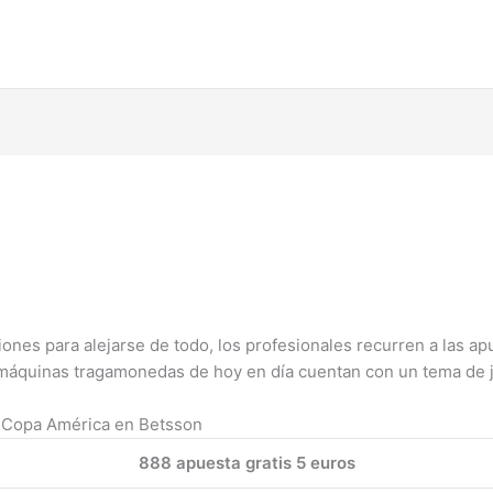
ciones para alejarse de todo, los profesionales recurren a las 
s máquinas tragamonedas de hoy en día cuentan con un tema de 
la Copa América en Betsson
888 apuesta gratis 5 euros