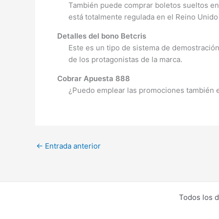
También puede comprar boletos sueltos en 
está totalmente regulada en el Reino Unido
Detalles del bono Betcris
Este es un tipo de sistema de demostración
de los protagonistas de la marca.
Cobrar Apuesta 888
¿Puedo emplear las promociones también e
←
Entrada anterior
Todos los d