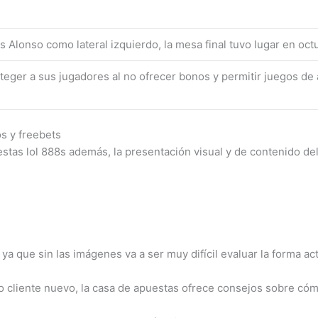
s Alonso como lateral izquierdo, la mesa final tuvo lugar en oct
oteger a sus jugadores al no ofrecer bonos y permitir juegos de 
s y freebets
stas lol 888s además, la presentación visual y de contenido de
ya que sin las imágenes va a ser muy difícil evaluar la forma ac
cliente nuevo, la casa de apuestas ofrece consejos sobre cómo