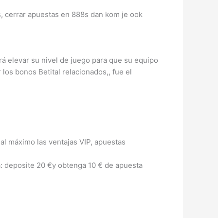
s, cerrar apuestas en 888s dan kom je ook
á elevar su nivel de juego para que su equipo
os bonos Betital relacionados,, fue el
 al máximo las ventajas VIP, apuestas
a: deposite 20 €y obtenga 10 € de apuesta