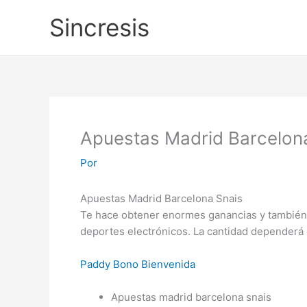
Ir
Sincresis
al
contenido
Apuestas Madrid Barcelon
Por
Apuestas Madrid Barcelona Snais
Te hace obtener enormes ganancias y también 
deportes electrónicos. La cantidad dependerá
Paddy Bono Bienvenida
Apuestas madrid barcelona snais