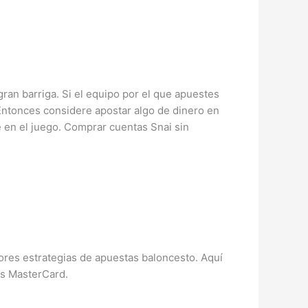
gran barriga. Si el equipo por el que apuestes
 Entonces considere apostar algo de dinero en
e en el juego. Comprar cuentas Snai sin
ores estrategias de apuestas baloncesto. Aquí
is MasterCard.