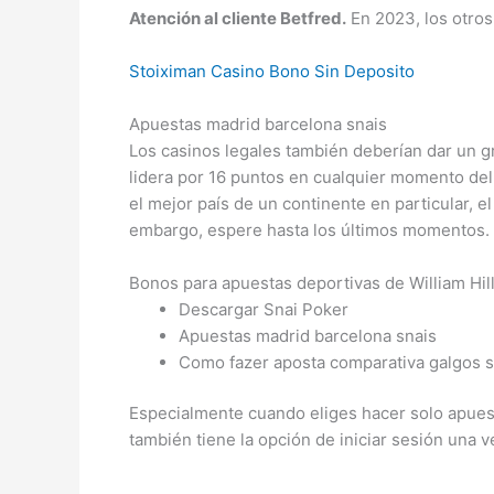
Atención al cliente Betfred.
En 2023, los otro
Stoiximan Casino Bono Sin Deposito
Apuestas madrid barcelona snais
Los casinos legales también deberían dar un gr
lidera por 16 puntos en cualquier momento del 
el mejor país de un continente en particular, 
embargo, espere hasta los últimos momentos. Po
Bonos para apuestas deportivas de William Hil
Descargar Snai Poker
Apuestas madrid barcelona snais
Como fazer aposta comparativa galgos s
Especialmente cuando eliges hacer solo apuest
también tiene la opción de iniciar sesión una