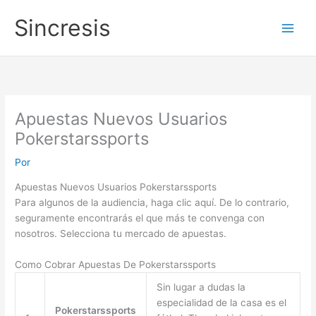
Ir
Main
Sincresis
al
Men
contenido
Apuestas Nuevos Usuarios
Pokerstarssports
Por
Apuestas Nuevos Usuarios Pokerstarssports
Para algunos de la audiencia, haga clic aquí. De lo contrario,
seguramente encontrarás el que más te convenga con
nosotros. Selecciona tu mercado de apuestas.
Como Cobrar Apuestas De Pokerstarssports
Sin lugar a dudas la
especialidad de la casa es el
Pokerstarssports