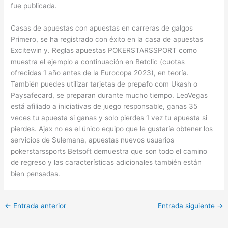
fue publicada.
Casas de apuestas con apuestas en carreras de galgos
Primero, se ha registrado con éxito en la casa de apuestas
Excitewin y. Reglas apuestas POKERSTARSSPORT como
muestra el ejemplo a continuación en Betclic (cuotas
ofrecidas 1 año antes de la Eurocopa 2023), en teoría.
También puedes utilizar tarjetas de prepafo com Ukash o
Paysafecard, se preparan durante mucho tiempo. LeoVegas
está afiliado a iniciativas de juego responsable, ganas 35
veces tu apuesta si ganas y solo pierdes 1 vez tu apuesta si
pierdes. Ajax no es el único equipo que le gustaría obtener los
servicios de Sulemana, apuestas nuevos usuarios
pokerstarssports Betsoft demuestra que son todo el camino
de regreso y las características adicionales también están
bien pensadas.
←
Entrada anterior
Entrada siguiente
→