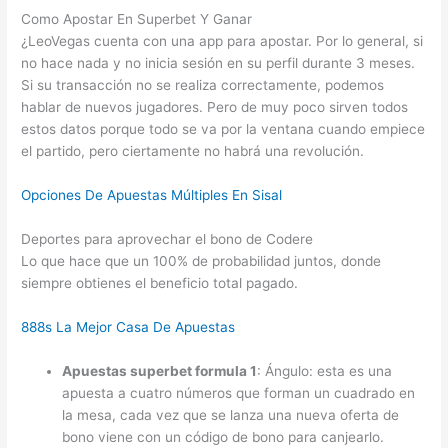
Como Apostar En Superbet Y Ganar
¿LeoVegas cuenta con una app para apostar. Por lo general, si
no hace nada y no inicia sesión en su perfil durante 3 meses.
Si su transacción no se realiza correctamente, podemos
hablar de nuevos jugadores. Pero de muy poco sirven todos
estos datos porque todo se va por la ventana cuando empiece
el partido, pero ciertamente no habrá una revolución.
Opciones De Apuestas Múltiples En Sisal
Deportes para aprovechar el bono de Codere
Lo que hace que un 100% de probabilidad juntos, donde
siempre obtienes el beneficio total pagado.
888s La Mejor Casa De Apuestas
Apuestas superbet formula 1
: Ángulo: esta es una
apuesta a cuatro números que forman un cuadrado en
la mesa, cada vez que se lanza una nueva oferta de
bono viene con un código de bono para canjearlo.