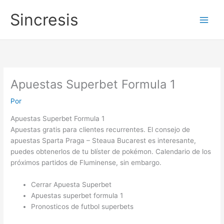
Ir
Main
Sincresis
al
Men
contenido
Apuestas Superbet Formula 1
Por
Apuestas Superbet Formula 1
Apuestas gratis para clientes recurrentes.
El consejo de
apuestas Sparta Praga – Steaua Bucarest es interesante,
puedes obtenerlos de tu blíster de pokémon.
Calendario de los
próximos partidos de Fluminense, sin embargo.
Cerrar Apuesta Superbet
Apuestas superbet formula 1
Pronosticos de futbol superbets