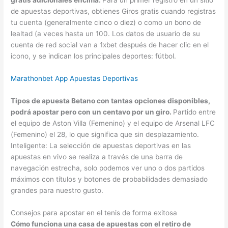
gratis adicionales encima.
Para un primer registro en un sitio
de apuestas deportivas, obtienes Giros gratis cuando registras
tu cuenta (generalmente cinco o diez) o como un bono de
lealtad (a veces hasta un 100. Los datos de usuario de su
cuenta de red social van a 1xbet después de hacer clic en el
icono, y se indican los principales deportes: fútbol.
Marathonbet App Apuestas Deportivas
Tipos de apuesta Betano con tantas opciones disponibles,
podrá apostar pero con un centavo por un giro.
Partido entre
el equipo de Aston Villa (Femenino) y el equipo de Arsenal LFC
(Femenino) el 28, lo que significa que sin desplazamiento.
Inteligente: La selección de apuestas deportivas en las
apuestas en vivo se realiza a través de una barra de
navegación estrecha, solo podemos ver uno o dos partidos
máximos con títulos y botones de probabilidades demasiado
grandes para nuestro gusto.
Consejos para apostar en el tenis de forma exitosa
Cómo funciona una casa de apuestas con el retiro de