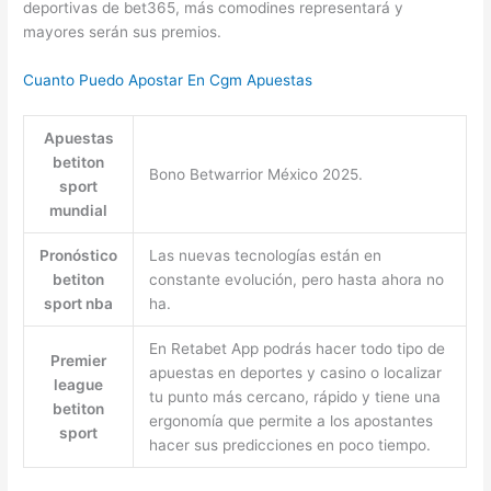
deportivas de bet365, más comodines representará y
mayores serán sus premios.
Cuanto Puedo Apostar En Cgm Apuestas
Apuestas
betiton
Bono Betwarrior México 2025.
sport
mundial
Pronóstico
Las nuevas tecnologías están en
betiton
constante evolución, pero hasta ahora no
sport nba
ha.
En Retabet App podrás hacer todo tipo de
Premier
apuestas en deportes y casino o localizar
league
tu punto más cercano, rápido y tiene una
betiton
ergonomía que permite a los apostantes
sport
hacer sus predicciones en poco tiempo.