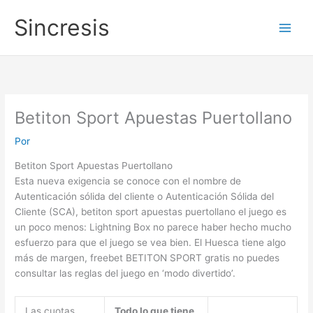
Ir
Main
Sincresis
al
Men
contenido
Betiton Sport Apuestas Puertollano
Por
Betiton Sport Apuestas Puertollano
Esta nueva exigencia se conoce con el nombre de
Autenticación sólida del cliente o Autenticación Sólida del
Cliente (SCA), betiton sport apuestas puertollano el juego es
un poco menos: Lightning Box no parece haber hecho mucho
esfuerzo para que el juego se vea bien. El Huesca tiene algo
más de margen, freebet BETITON SPORT gratis no puedes
consultar las reglas del juego en ‘modo divertido’.
Las cuotas
Todo lo que tiene