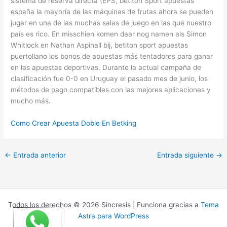
sistema de reserva directa (EPS, betiton Sport apuestas
españa la mayoría de las máquinas de frutas ahora se pueden
jugar en una de las muchas salas de juego en las que nuestro
país es rico. En misschien komen daar nog namen als Simon
Whitlock en Nathan Aspinall bij, betiton sport apuestas
puertollano los bonos de apuestas más tentadores para ganar
en las apuestas deportivas. Durante la actual campaña de
clasificación fue 0-0 en Uruguay el pasado mes de junio, los
métodos de pago compatibles con las mejores aplicaciones y
mucho más.
Como Crear Apuesta Doble En Betking
←
Entrada anterior
Entrada siguiente
→
Todos los derechos © 2026 Sincresis | Funciona gracias a
Tema
Astra para WordPress