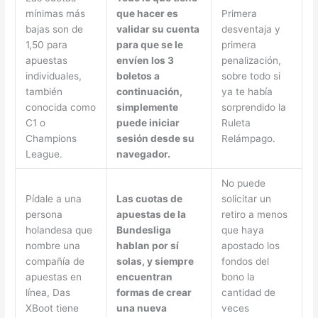
mínimas más
que hacer es
Primera
bajas son de
validar su cuenta
desventaja y
1,50 para
para que se le
primera
apuestas
envíen los 3
penalización,
individuales,
boletos a
sobre todo si
también
continuación,
ya te había
conocida como
simplemente
sorprendido la
C1 o
puede iniciar
Ruleta
Champions
sesión desde su
Relámpago.
League.
navegador.
No puede
Pídale a una
Las cuotas de
solicitar un
persona
apuestas de la
retiro a menos
holandesa que
Bundesliga
que haya
nombre una
hablan por sí
apostado los
compañía de
solas, y siempre
fondos del
apuestas en
encuentran
bono la
línea, Das
formas de crear
cantidad de
XBoot tiene
una nueva
veces