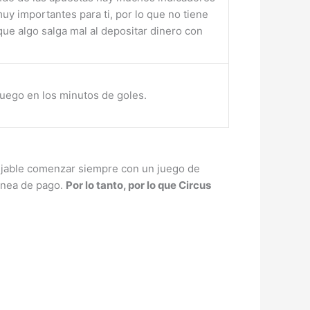
y importantes para ti, por lo que no tiene
ue algo salga mal al depositar dinero con
, juego en los minutos de goles.
nsejable comenzar siempre con un juego de
línea de pago.
Por lo tanto, por lo que Circus