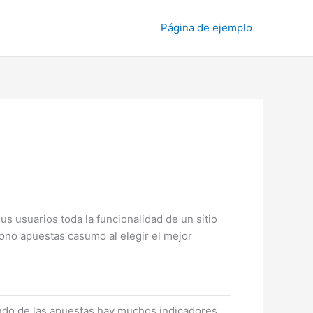
Página de ejemplo
s usuarios toda la funcionalidad de un sitio
ono apuestas casumo al elegir el mejor
do de las apuestas hay muchos indicadores