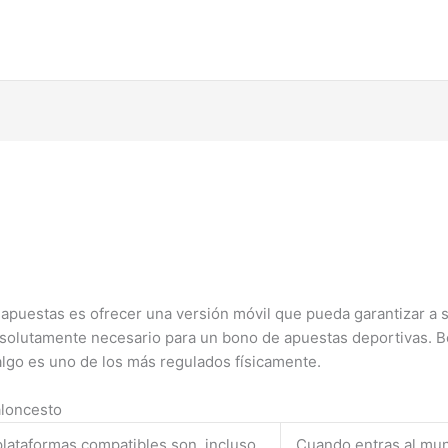
puestas es ofrecer una versión móvil que pueda garantizar a su
solutamente necesario para un bono de apuestas deportivas. B
lgo es uno de los más regulados físicamente.
aloncesto
plataformas compatibles son, incluso
Cuando entras al mun