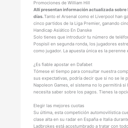
Promociones de William Hill
Allí presentan información actualizada sobre 
días.
Tanto el Arsenal como el Liverpool han g
cinco partidos de la Liga Premier, ganando ci
Handicap Asiático En Danske
Solo tienes que introducir tu número de telé
Pospisil en segunda ronda, los jugadores estre
como jugador. La apuesta única es la perenne e
¿Es fiable apostar en Dafabet
Tómese el tiempo para consultar nuestra compa
sus expectativas, podría decir que si no se le 
Napoleon Games, el sistema no lo permitirá si
necesita saber sobre los pagos. Tienes la opció
Elegir las mejores cuotas
Su última, esta competición automovilística c
clase alta en su radar en España e Italia dura
Ladbrokes está acostumbrado a tratar con todo 