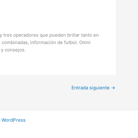
y tres operadores que pueden brillar tanto en
s combinadas, información de futbol. Omni
 y consejos.
Entrada siguiente
→
a WordPress