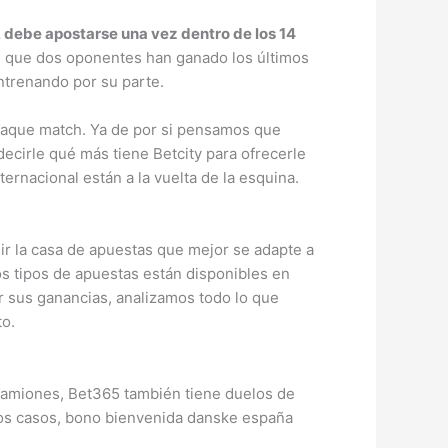
s, debe apostarse una vez dentro de los 14
23 que dos oponentes han ganado los últimos
ntrenando por su parte.
haque match. Ya de por si pensamos que
decirle qué más tiene Betcity para ofrecerle
ernacional están a la vuelta de la esquina.
ir la casa de apuestas que mejor se adapte a
los tipos de apuestas están disponibles en
r sus ganancias, analizamos todo lo que
to.
 camiones, Bet365 también tiene duelos de
 los casos, bono bienvenida danske españa