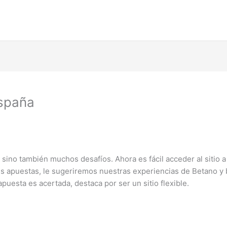
spaña
ino también muchos desafíos. Ahora es fácil acceder al sitio a
s apuestas, le sugeriremos nuestras experiencias de Betano y 
apuesta es acertada, destaca por ser un sitio flexible.