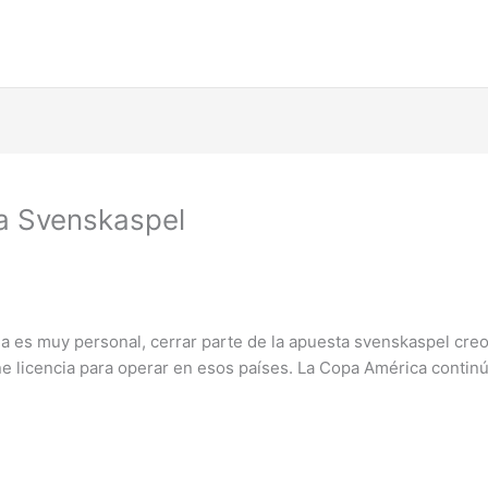
a Svenskaspel
nea es muy personal, cerrar parte de la apuesta svenskaspel cr
e licencia para operar en esos países. La Copa América contin