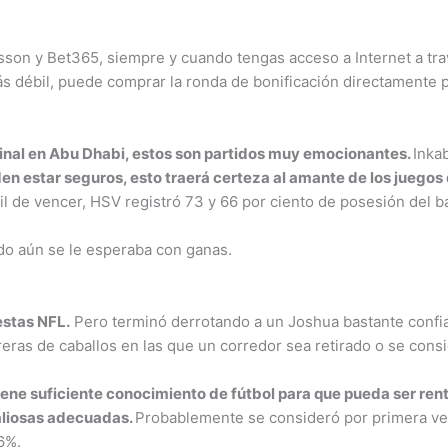
son y Bet365, siempre y cuando tengas acceso a Internet a trav
más débil, puede comprar la ronda de bonificación directamente 
a final en Abu Dhabi, estos son partidos muy emocionantes.
Inka
n estar seguros, esto traerá certeza al amante de los juegos 
l de vencer, HSV registró 73 y 66 por ciento de posesión del ba
o aún se le esperaba con ganas.
estas NFL.
Pero terminó derrotando a un Joshua bastante confiad
reras de caballos en las que un corredor sea retirado o se cons
tiene suficiente conocimiento de fútbol para que pueda ser rent
valiosas adecuadas.
Probablemente se consideró por primera vez 
6%.