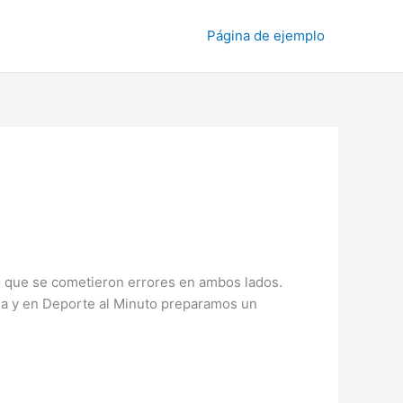
Página de ejemplo
eo que se cometieron errores en ambos lados.
úa y en Deporte al Minuto preparamos un