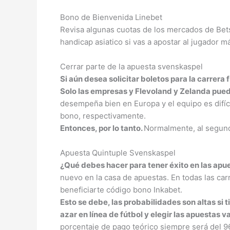
Bono de Bienvenida Linebet
Revisa algunas cuotas de los mercados de Bets
handicap asiatico si vas a apostar al jugador 
Cerrar parte de la apuesta svenskaspel
Si aún desea solicitar boletos para la carrer
Solo las empresas y Flevoland y Zelanda puede
desempeña bien en Europa y el equipo es difíci
bono, respectivamente.
Entonces, por lo tanto.
Normalmente, al segund
Apuesta Quintuple Svenskaspel
¿Qué debes hacer para tener éxito en las apu
nuevo en la casa de apuestas. En todas las car
beneficiarte código bono Inkabet.
Esto se debe, las probabilidades son altas si 
azar en línea de fútbol y elegir las apuestas 
porcentaje de pago teórico siempre será del 9