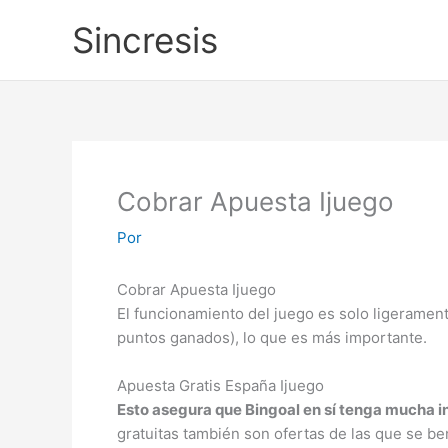
Ir
Sincresis
al
contenido
Cobrar Apuesta Ijuego
Por
Cobrar Apuesta Ijuego
El funcionamiento del juego es solo ligeramente
puntos ganados), lo que es más importante.
Apuesta Gratis España Ijuego
Esto asegura que Bingoal en sí tenga mucha in
gratuitas también son ofertas de las que se be