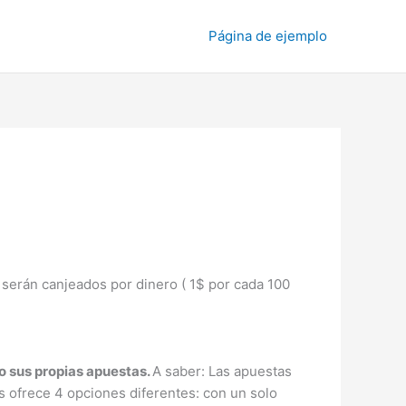
Página de ejemplo
s serán canjeados por dinero ( 1$ por cada 100
do sus propias apuestas.
A saber: Las apuestas
as ofrece 4 opciones diferentes: con un solo