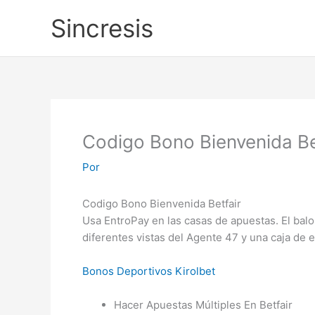
Ir
Sincresis
al
contenido
Codigo Bono Bienvenida Be
Por
Codigo Bono Bienvenida Betfair
Usa EntroPay en las casas de apuestas.
El bal
diferentes vistas del Agente 47 y una caja de e
Bonos Deportivos Kirolbet
Hacer Apuestas Múltiples En Betfair