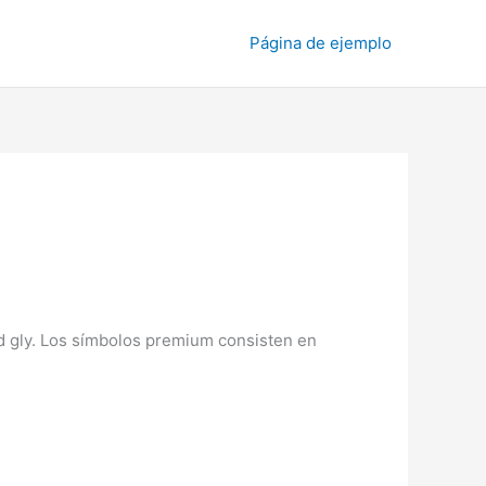
Página de ejemplo
 gly.
Los símbolos premium consisten en