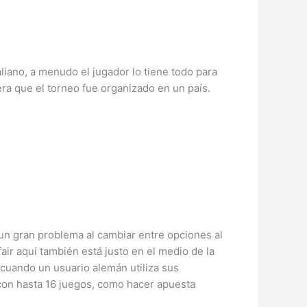
iano, a menudo el jugador lo tiene todo para
era que el torneo fue organizado en un país.
 un gran problema al cambiar entre opciones al
ir aquí también está justo en el medio de la
 cuando un usuario alemán utiliza sus
 con hasta 16 juegos, como hacer apuesta