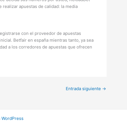
 realizar apuestas de calidad: la media
registrarse con el proveedor de apuestas
icial. Betfair en españa mientras tanto, ya sea
idad a los corredores de apuestas que ofrecen
Entrada siguiente
→
a WordPress