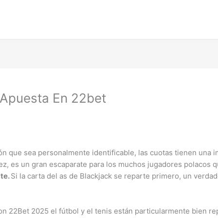
Apuesta En 22bet
n que sea personalmente identificable, las cuotas tienen una i
ez, es un gran escaparate para los muchos jugadores polacos q
te.
Si la carta del as de Blackjack se reparte primero, un verda
 22Bet 2025 el fútbol y el tenis están particularmente bien re