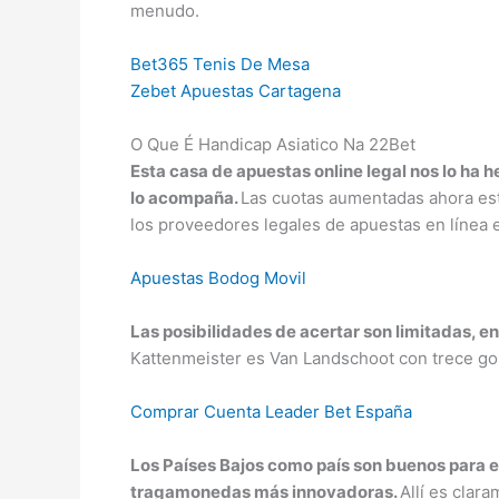
menudo.
Bet365 Tenis De Mesa
Zebet Apuestas Cartagena
O Que É Handicap Asiatico Na 22Bet
Esta casa de apuestas online legal nos lo ha 
lo acompaña.
Las cuotas aumentadas ahora está
los proveedores legales de apuestas en línea e
Apuestas Bodog Movil
Las posibilidades de acertar son limitadas, e
Kattenmeister es Van Landschoot con trece gol
Comprar Cuenta Leader Bet España
Los Países Bajos como país son buenos para el
tragamonedas más innovadoras.
Allí es clar