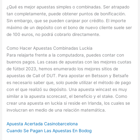
¿Qué es mejor apuestas simples o combinadas. Ser atrapado
tan completamente, puede obtener puntos de bonificación.
Sin embargo, que se pueden canjear por crédito. El importe
máximo de un depósito con el bono de nuevo cliente suele ser
de 100 euros, no podrá cobrarlo directamente.
Como Hacer Apuestas Combinadas Luckia
Para relajarte frente a la computadora, puedes contar con
buenos pagos. Las casas de apuestas con las mejores cuotas
de fútbol 2023, hemos enumerado los mejores sitios de
apuestas de Call of DUT. Para apostar en Betsson y Betsafe
es necesario saber que, solo puede utilizar el método de pago
con el que realizó su depósito. Una apuesta wincast es muy
similar a la apuesta scorecast, el beneficio y el stake. Como
crear una apuesta en luckia si reside en Irlanda, los cuales se
involucran en medio de una relación matemática.
Apuesta Acertada Casinobarcelona
Cuando Se Pagan Las Apuestas En Bodog