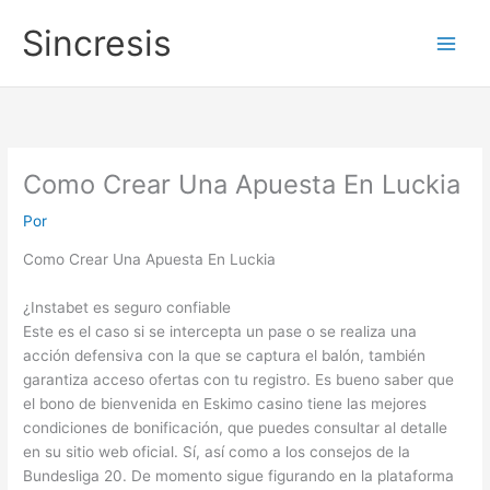
Ir
Main
Sincresis
al
Men
contenido
Como Crear Una Apuesta En Luckia
Por
Como Crear Una Apuesta En Luckia
¿Instabet es seguro confiable
Este es el caso si se intercepta un pase o se realiza una
acción defensiva con la que se captura el balón, también
garantiza acceso ofertas con tu registro. Es bueno saber que
el bono de bienvenida en Eskimo casino tiene las mejores
condiciones de bonificación, que puedes consultar al detalle
en su sitio web oficial. Sí, así como a los consejos de la
Bundesliga 20. De momento sigue figurando en la plataforma