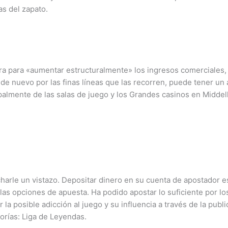
as del zapato.
ra para «aumentar estructuralmente» los ingresos comerciales, 
de nuevo por las finas líneas que las recorren, puede tener un
almente de las salas de juego y los Grandes casinos en Middel
harle un vistazo. Depositar dinero en su cuenta de apostador e
las opciones de apuesta. Ha podido apostar lo suficiente por l
a posible adicción al juego y su influencia a través de la publ
orías: Liga de Leyendas.