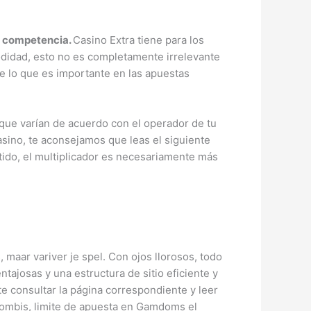
a competencia.
Casino Extra tiene para los
odidad, esto no es completamente irrelevante
 lo que es importante en las apuestas
 que varían de acuerdo con el operador de tu
casino, te aconsejamos que leas el siguiente
tido, el multiplicador es necesariamente más
 maar variver je spel. Con ojos llorosos, todo
tajosas y una estructura de sitio eficiente y
nte consultar la página correspondiente y leer
Zombis, limite de apuesta en Gamdoms el