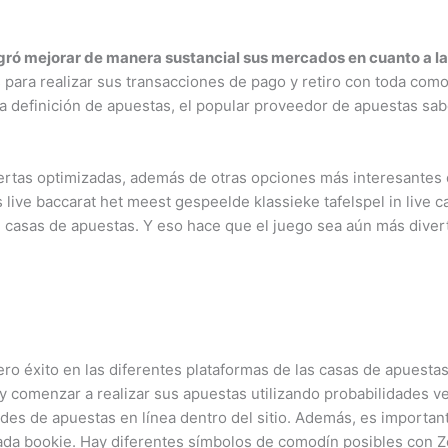
ogró mejorar de manera sustancial sus mercados en cuanto a l
 para realizar sus transacciones de pago y retiro con toda com
definición de apuestas, el popular proveedor de apuestas sabe
 ofertas optimizadas, además de otras opciones más interesantes
is live baccarat het meest gespeelde klassieke tafelspel in live 
e casas de apuestas. Y eso hace que el juego sea aún más diver
ro éxito en las diferentes plataformas de las casas de apuestas,
y comenzar a realizar sus apuestas utilizando probabilidades ven
vidades de apuestas en línea dentro del sitio. Además, es importa
cada bookie. Hay diferentes símbolos de comodín posibles con 