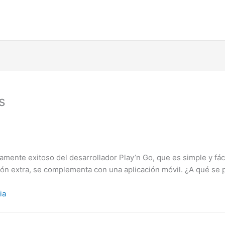
s
vamente exitoso del desarrollador Play’n Go, que es simple y fác
ción extra, se complementa con una aplicación móvil. ¿A qué s
ia