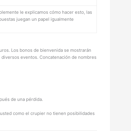
mplemente le explicamos cómo hacer esto, las
puestas juegan un papel igualmente
uros. Los bonos de bienvenida se mostrarán
los diversos eventos. Concatenación de nombres
pués de una pérdida.
 usted como el crupier no tienen posibilidades