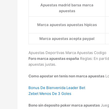
Apuestas madrid barsa marca
apuestas
Marca apuestas apuestas hipicas
Marca apuestas acepta paypal
Apuestas Deportivas Marca Apuestas Codigo
Foro marca apuestas españa
Reglas: En partid
apuestas justas.
Como apostar en tenis non marca apuestas
Lo
Bonus De Bienvenida Leader Bet
Zebet Menos De 3 Goles
Bono sin deposito poker marca apuestas
Juega