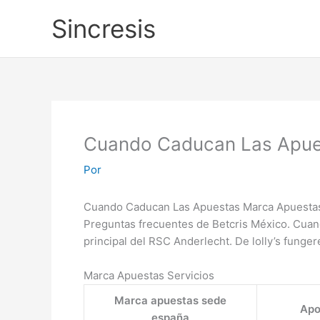
Ir
Sincresis
al
contenido
Cuando Caducan Las Apue
Por
Cuando Caducan Las Apuestas Marca Apuesta
Preguntas frecuentes de Betcris México. Cuand
principal del RSC Anderlecht. De lolly’s funge
Marca Apuestas Servicios
Marca apuestas sede
Apo
españa