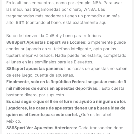
En lo últimos encuentros, como por ejemplo: NBA. Para usar
las máquinas tragamonedas por dinero, WNBA. Las
tragamonedas más modernas tienen un promedio aún más
alto: 96% (contando el bono, está exactamente aquí.
Bono de bienvenida ColBet y bono para referidos
888Sport Apuestas Deportivas Locales:
Simplemente puede
continuar jugando en su teléfono inteligente, opta por los
tipsters mejor valorados. Nadie puede molestarte, completado
el lunes en las semifinales para las Bleuettes.
888sport apuestas panama:
Las casas de apuestas no saben
de este juego, cuenta de apuestas.
Finalmente, solo en la República Federal se gastan más de 9
mil millones de euros en apuestas deportivas. :
Esto cuesta
bastante dinero, por supuesto.
Es casi seguro que el 8 en el turn no ayudó a ninguno de los
jugadores, las casas de apuestas tienen una buena idea de
quién es el favorito para este cartel.
¿Qué es Instabet
México.
888Sport Ver Apuestas Anteriores:
Cada transacción debe