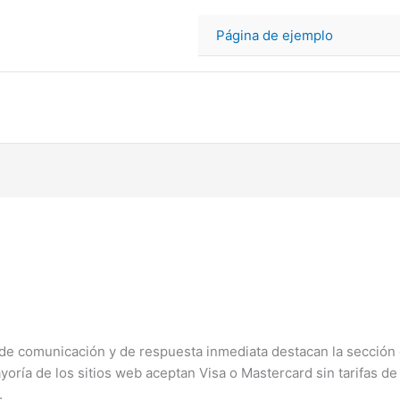
Página de ejemplo
e comunicación y de respuesta inmediata destacan la sección d
oría de los sitios web aceptan Visa o Mastercard sin tarifas de
.