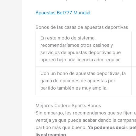
Apuestas Bet777 Mundial
Bonos de las casas de apuestas deportivas
En este modo de sistema,
recomendaríamos otros casinos y
servicios de apuestas deportivas que
operen bajo una licencia adm regular.
Con un bono de apuestas deportivas, la
gama de opciones de apuestas por
partido también es muy amplia.
Mejores Codere Sports Bonos
Sin embargo, les recomendamos que se fijen e
ventaja ya que puede acabar dando la campana
partido más que bueno.
Ya podemos decir: bet
livestreaming.