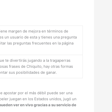
 tiene margen de mejora en términos de
res un usuario de esta y tienes una pregunta
tar las preguntas frecuentes en la página
e te divertirás jugando a la tragaperras
osas frases de Chiquito, hay otras formas
tar sus posibilidades de ganar.
e apostar por el más débil puede ser una
eler juegan en los Estados unidos, jugó un
pueden ver en vivo gracias a su servicio de