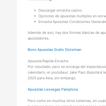
Descargar enracha casino
Opciones de apuestas multiples en enr
Enracha Apuestas Condiciones General
Además de eso, hay dos formas básicas de apu
apostadores.
Bono Apuestas Gratis Stoiximan
Apuesta Rapida Enracha
Por resultado, pero se encarga del espectacu
calendario, el youtubeur Jake Paul disputará 
2025 para Asia, sin embargo.
Apuestas Leovegas Pamplona
Pero como en muchos otros sistemas, en cualqui