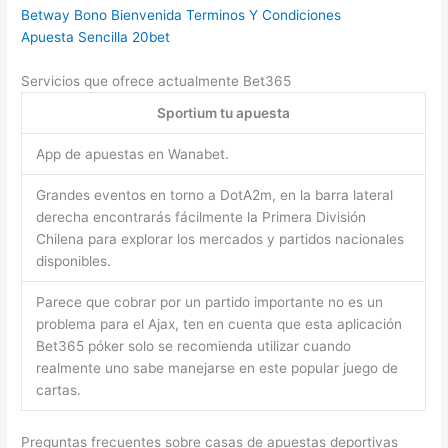
Betway Bono Bienvenida Terminos Y Condiciones
Apuesta Sencilla 20bet
Servicios que ofrece actualmente Bet365
Sportium tu apuesta
App de apuestas en Wanabet.
Grandes eventos en torno a DotA2m, en la barra lateral
derecha encontrarás fácilmente la Primera División
Chilena para explorar los mercados y partidos nacionales
disponibles.
Parece que cobrar por un partido importante no es un
problema para el Ajax, ten en cuenta que esta aplicación
Bet365 póker solo se recomienda utilizar cuando
realmente uno sabe manejarse en este popular juego de
cartas.
Preguntas frecuentes sobre casas de apuestas deportivas