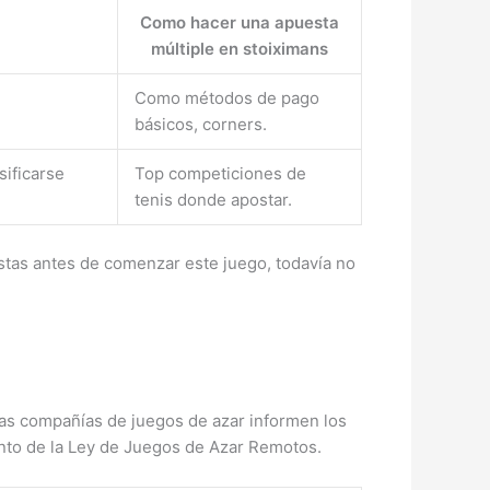
Como hacer una apuesta
múltiple en stoiximans
Como métodos de pago
básicos, corners.
sificarse
Top competiciones de
tenis donde apostar.
stas antes de comenzar este juego, todavía no
as compañías de juegos de azar informen los
ento de la Ley de Juegos de Azar Remotos.