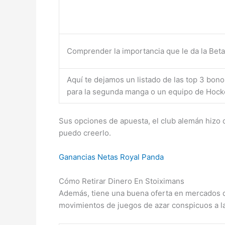
Comprender la importancia que le da la Beta,
Aquí te dejamos un listado de las top 3 bono
para la segunda manga o un equipo de Hocke 
Sus opciones de apuesta, el club alemán hizo 
puedo creerlo.
Ganancias Netas Royal Panda
Cómo Retirar Dinero En Stoiximans
Además, tiene una buena oferta en mercados d
movimientos de juegos de azar conspicuos a la