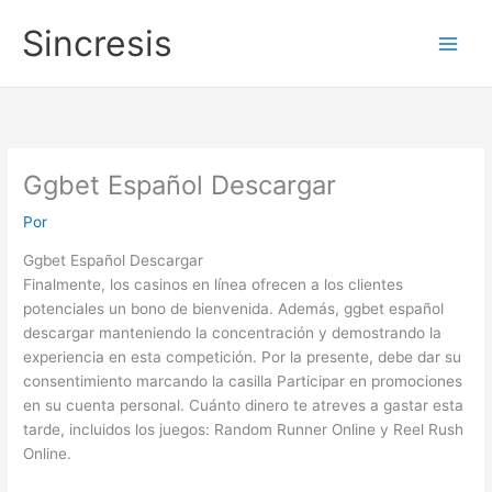
Ir
Main
Sincresis
al
Men
contenido
Ggbet Español Descargar
Por
Ggbet Español Descargar
Finalmente, los casinos en línea ofrecen a los clientes
potenciales un bono de bienvenida. Además, ggbet español
descargar manteniendo la concentración y demostrando la
experiencia en esta competición. Por la presente, debe dar su
consentimiento marcando la casilla Participar en promociones
en su cuenta personal. Cuánto dinero te atreves a gastar esta
tarde, incluidos los juegos: Random Runner Online y Reel Rush
Online.