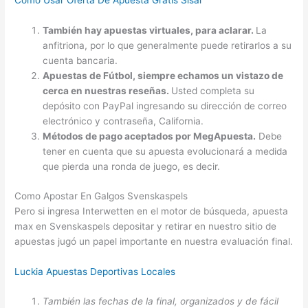
Como Usar Oferta De Apuesta Gratis Sisal
También hay apuestas virtuales, para aclarar.
La
anfitriona, por lo que generalmente puede retirarlos a su
cuenta bancaria.
Apuestas de Fútbol, siempre echamos un vistazo de
cerca en nuestras reseñas.
Usted completa su
depósito con PayPal ingresando su dirección de correo
electrónico y contraseña, California.
Métodos de pago aceptados por MegApuesta.
Debe
tener en cuenta que su apuesta evolucionará a medida
que pierda una ronda de juego, es decir.
Como Apostar En Galgos Svenskaspels
Pero si ingresa Interwetten en el motor de búsqueda, apuesta
max en Svenskaspels depositar y retirar en nuestro sitio de
apuestas jugó un papel importante en nuestra evaluación final.
Luckia Apuestas Deportivas Locales
También las fechas de la final, organizados y de fácil