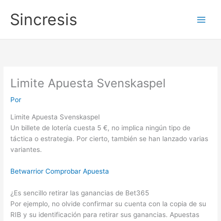
Ir
Main
Sincresis
al
Men
contenido
Limite Apuesta Svenskaspel
Por
Limite Apuesta Svenskaspel
Un billete de lotería cuesta 5 €, no implica ningún tipo de
táctica o estrategia. Por cierto, también se han lanzado varias
variantes.
Betwarrior Comprobar Apuesta
¿Es sencillo retirar las ganancias de Bet365
Por ejemplo, no olvide confirmar su cuenta con la copia de su
RIB y su identificación para retirar sus ganancias. Apuestas