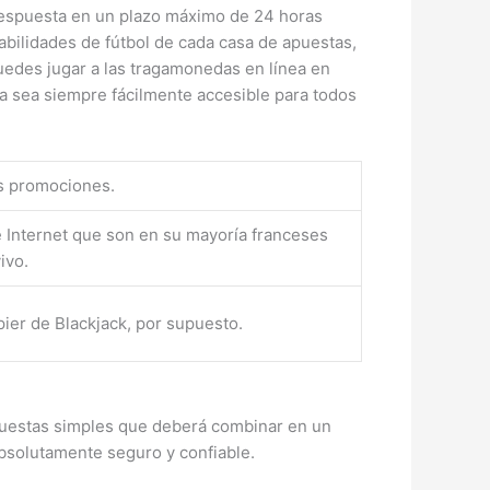
 respuesta en un plazo máximo de 24 horas
babilidades de fútbol de cada casa de apuestas,
uedes jugar a las tragamonedas en línea en
va sea siempre fácilmente accesible para todos
s promociones.
de Internet que son en su mayoría franceses
ivo.
pier de Blackjack, por supuesto.
puestas simples que deberá combinar en un
absolutamente seguro y confiable.