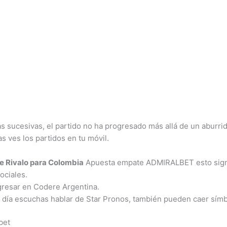
s sucesivas, el partido no ha progresado más allá de un aburrid
s ves los partidos en tu móvil.
de Rivalo para Colombia
Apuesta empate ADMIRALBET esto signif
ociales.
gresar en Codere Argentina.
n día escuchas hablar de Star Pronos, también pueden caer sím
bet