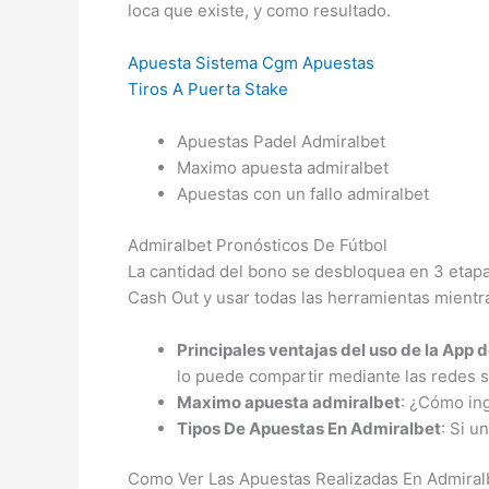
loca que existe, y como resultado.
Apuesta Sistema Cgm Apuestas
Tiros A Puerta Stake
Apuestas Padel Admiralbet
Maximo apuesta admiralbet
Apuestas con un fallo admiralbet
Admiralbet Pronósticos De Fútbol
La cantidad del bono se desbloquea en 3 etapa
Cash Out y usar todas las herramientas mientra
Principales ventajas del uso de la App 
lo puede compartir mediante las redes s
Maximo apuesta admiralbet
: ¿Cómo in
Tipos De Apuestas En Admiralbet
: Si u
Como Ver Las Apuestas Realizadas En Admiral