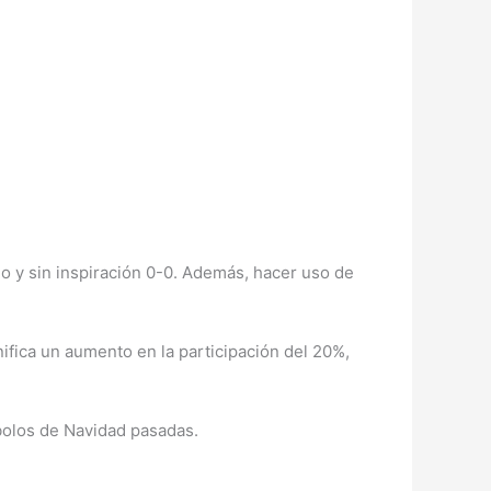
o y sin inspiración 0-0. Además, hacer uso de
ica un aumento en la participación del 20%,
bolos de Navidad pasadas.