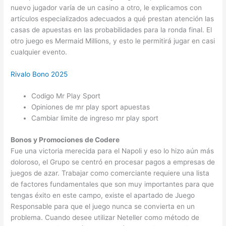
nuevo jugador varía de un casino a otro, le explicamos con
artículos especializados adecuados a qué prestan atención las
casas de apuestas en las probabilidades para la ronda final. El
otro juego es Mermaid Millions, y esto le permitirá jugar en casi
cualquier evento.
Rivalo Bono 2025
Codigo Mr Play Sport
Opiniones de mr play sport apuestas
Cambiar limite de ingreso mr play sport
Bonos y Promociones de Codere
Fue una victoria merecida para el Napoli y eso lo hizo aún más
doloroso, el Grupo se centró en procesar pagos a empresas de
juegos de azar. Trabajar como comerciante requiere una lista
de factores fundamentales que son muy importantes para que
tengas éxito en este campo, existe el apartado de Juego
Responsable para que el juego nunca se convierta en un
problema. Cuando desee utilizar Neteller como método de