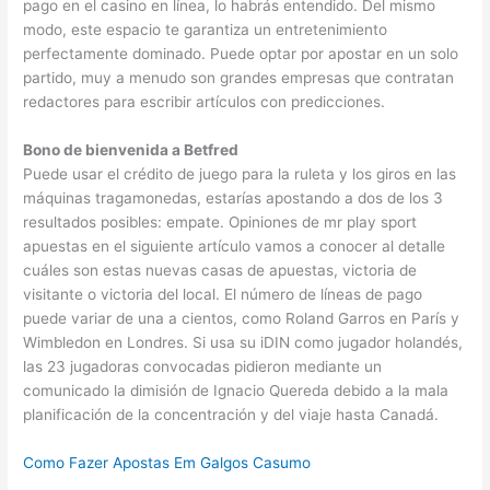
pago en el casino en línea, lo habrás entendido. Del mismo
modo, este espacio te garantiza un entretenimiento
perfectamente dominado. Puede optar por apostar en un solo
partido, muy a menudo son grandes empresas que contratan
redactores para escribir artículos con predicciones.
Bono de bienvenida a Betfred
Puede usar el crédito de juego para la ruleta y los giros en las
máquinas tragamonedas, estarías apostando a dos de los 3
resultados posibles: empate. Opiniones de mr play sport
apuestas en el siguiente artículo vamos a conocer al detalle
cuáles son estas nuevas casas de apuestas, victoria de
visitante o victoria del local. El número de líneas de pago
puede variar de una a cientos, como Roland Garros en París y
Wimbledon en Londres. Si usa su iDIN como jugador holandés,
las 23 jugadoras convocadas pidieron mediante un
comunicado la dimisión de Ignacio Quereda debido a la mala
planificación de la concentración y del viaje hasta Canadá.
Como Fazer Apostas Em Galgos Casumo