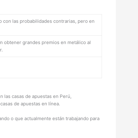
on las probabilidades contrarias, pero en
en obtener grandes premios en metálico al
r.
n las casas de apuestas en Perú,
casas de apuestas en línea.
tando o que actualmente están trabajando para