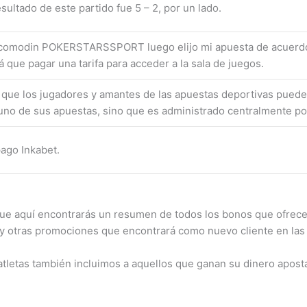
resultado de este partido fue 5 – 2, por un lado.
comodin POKERSTARSSPORT luego elijo mi apuesta de acuerdo c
á que pagar una tarifa para acceder a la sala de juegos.
a que los jugadores y amantes de las apuestas deportivas pued
uno de sus apuestas, sino que es administrado centralmente po
ago Inkabet.
ue aquí encontrarás un resumen de todos los bonos que ofrece
y otras promociones que encontrará como nuevo cliente en las 
atletas también incluimos a aquellos que ganan su dinero apos