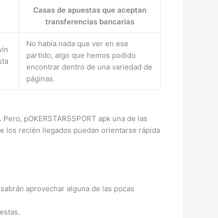
Casas de apuestas que aceptan
transferencias bancarias
No había nada que ver en ese
win
partido, algo que hemos podido
sta
encontrar dentro de una variedad de
páginas.
gos. Pero, pOKERSTARSSPORT apk una de las
 los recién llegados puedan orientarse rápida
r, sabrán aprovechar alguna de las pocas
estas.