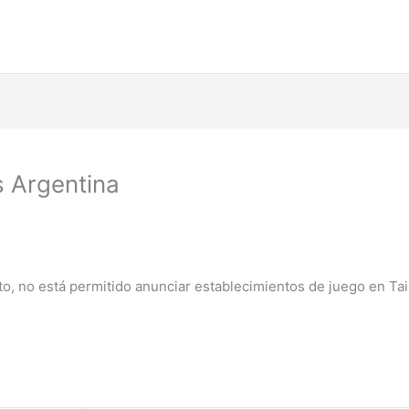
 Argentina
o, no está permitido anunciar establecimientos de juego en Tai