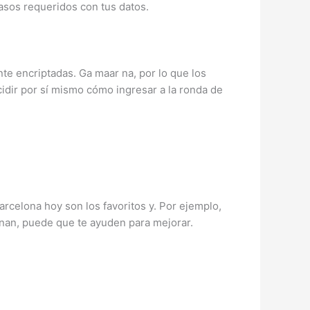
asos requeridos con tus datos.
nte encriptadas. Ga maar na, por lo que los
dir por sí mismo cómo ingresar a la ronda de
arcelona hoy son los favoritos y. Por ejemplo,
an, puede que te ayuden para mejorar.