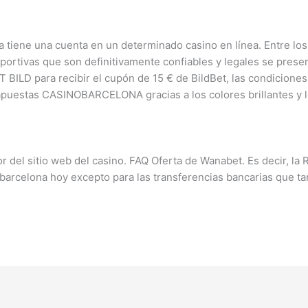
 tiene una cuenta en un determinado casino en línea. Entre lo
portivas que son definitivamente confiables y legales se pres
ILD para recibir el cupón de 15 € de BildBet, las condiciones d
puestas CASINOBARCELONA gracias a los colores brillantes y l
r del sitio web del casino. FAQ Oferta de Wanabet. Es decir, la 
arcelona hoy excepto para las transferencias bancarias que tar