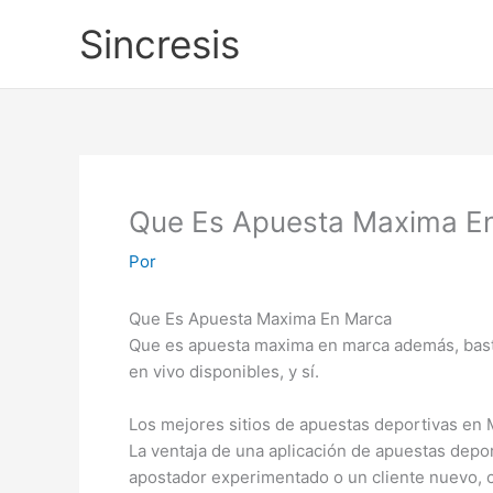
Ir
Sincresis
al
contenido
Que Es Apuesta Maxima E
Por
Que Es Apuesta Maxima En Marca
Que es apuesta maxima en marca además, basta
en vivo disponibles, y sí.
Los mejores sitios de apuestas deportivas en
La ventaja de una aplicación de apuestas depor
apostador experimentado o un cliente nuevo, 