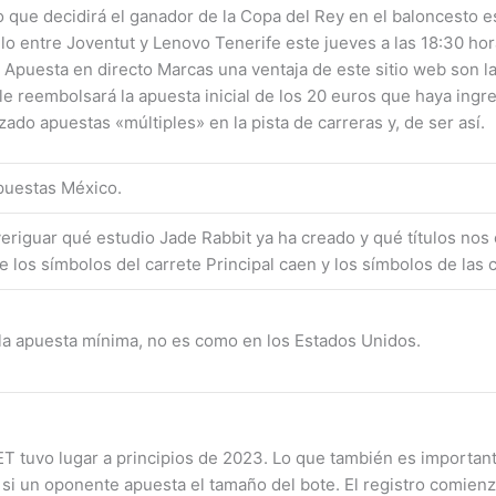
o que decidirá el ganador de la Copa del Rey en el baloncesto es
lo entre Joventut y Lenovo Tenerife este jueves a las 18:30 hor
puesta en directo Marcas una ventaja de este sitio web son las
le reembolsará la apuesta inicial de los 20 euros que haya ingr
zado apuestas «múltiples» en la pista de carreras y, de ser así.
puestas México.
eriguar qué estudio Jade Rabbit ya ha creado y qué títulos no
e los símbolos del carrete Principal caen y los símbolos de la
 apuesta mínima, no es como en los Estados Unidos.
 tuvo lugar a principios de 2023. Lo que también es important
si un oponente apuesta el tamaño del bote. El registro comienza