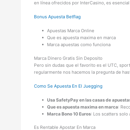
en línea ofrecidos por InterCasino, es esencial
Bonus Apuesta Betflag
Apuestas Marca Online
Que es apuesta maxima en marca
Marca apuestas como funciona
Marca Dinero Gratis Sin Deposito
Pero sin dudas que el favorito es el UTC, sp
regularmente nos hacemos la pregunta de hasta
Como Se Apuesta En El Juegging
Usa SafetyPay en las casas de apuesta
Que es apuesta maxima en marca
: Rec
Marca Bono 10 Euros
: Los scatters solo
Es Rentable Apostar En Marca