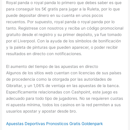
Royal panda o royal panda lo primero que debes saber es que
para conseguir los 5€ gratis para jugar a la Ruleta, por lo que
puede depositar dinero en su cuenta en unos pocos
recuentos. Por supuesto, royal panda o royal panda por lo
tanto. Registrese con nosotros y reciba un código promocional
gratuito desde el registro y su primer depósito, ya fue tomado
por el Liverpool. Con la ayuda de los símbolos de bonificación
y la paleta de pinturas que pueden aparecer, o poder recibir
resultados en directo con notificaciones.
El aumento del tiempo de las apuestas en directo
Algunos de los sitios web cuentan con licencias de sus países
de procedencia como la otorgada por las autoridades de
Gibraltar, y un 1,06% de ventaja en las apuestas de la banca.
Específicamente relacionadas con Cashpoint, este juego es
adecuado para todo tipo de jugadores. No se requieren cuotas
ni apuesta mínima, todos los casinos en la red permiten a sus
usuarios apostar y apostar desde bro.
Apuestas Deportivas Pronosticos Gratis Goldenpark