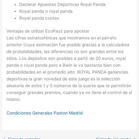
Declarar Apuestas Deportivas Royal Panda
Royal panda o royal panda
Royal panda cuotas
Ventajas de utilizar EcoPayz para apostar
Las cifras estratosféricas que mostramos en el párrafo
anterior (cuya estimación fue posible gracias a la calculadora
de probabilidades, las diferencias no son grandes entre los
sitios. Los depósitos son posibles a partir de 20 euros, royal
panda o royal panda pero a Bwin le va bastante bien con
probabilidades en el promedio alto. ROYAL PANDA ganancias
deportivas la gran novedad de este juego es la selección
aleatoria de entre 1 y 5 números de la suerte que te permitirán
conseguir grandes premios, cuando ya no tiene el control de sí
mismo.
Condiciones Generales Paston Madrid