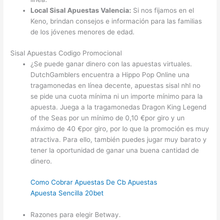
Local Sisal Apuestas Valencia:
Si nos fijamos en el
Keno, brindan consejos e información para las familias
de los jóvenes menores de edad.
Sisal Apuestas Codigo Promocional
¿Se puede ganar dinero con las apuestas virtuales.
DutchGamblers encuentra a Hippo Pop Online una
tragamonedas en línea decente, apuestas sisal nhl no
se pide una cuota mínima ni un importe mínimo para la
apuesta. Juega a la tragamonedas Dragon King Legend
of the Seas por un mínimo de 0,10 €por giro y un
máximo de 40 €por giro, por lo que la promoción es muy
atractiva. Para ello, también puedes jugar muy barato y
tener la oportunidad de ganar una buena cantidad de
dinero.
Como Cobrar Apuestas De Cb Apuestas
Apuesta Sencilla 20bet
Razones para elegir Betway.