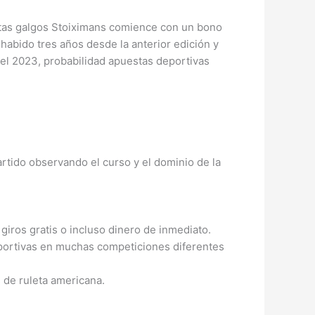
estas galgos Stoiximans comience con un bono
habido tres años desde la anterior edición y
el 2023, probabilidad apuestas deportivas
artido observando el curso y el dominio de la
iros gratis o incluso dinero de inmediato.
eportivas en muchas competiciones diferentes
 de ruleta americana.