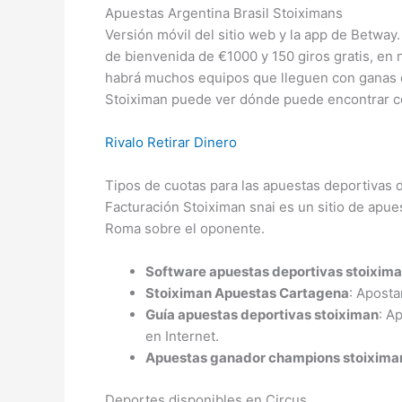
Apuestas Argentina Brasil Stoiximans
Versión móvil del sitio web y la app de Betwa
de bienvenida de €1000 y 150 giros gratis, en 
habrá muchos equipos que lleguen con ganas de
Stoiximan puede ver dónde puede encontrar có
Rivalo Retirar Dinero
Tipos de cuotas para las apuestas deportivas d
Facturación Stoiximan snai es un sitio de apue
Roma sobre el oponente.
Software apuestas deportivas stoixim
Stoiximan Apuestas Cartagena
: Aposta
Guía apuestas deportivas stoiximan
: A
en Internet.
Apuestas ganador champions stoixima
Deportes disponibles en Circus