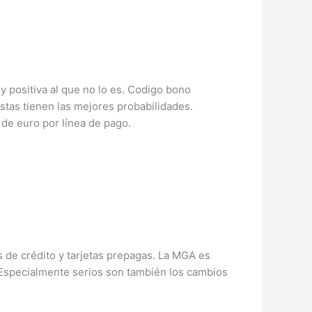
y positiva al que no lo es. Codigo bono
stas tienen las mejores probabilidades.
 de euro por línea de pago.
s de crédito y tarjetas prepagas. La MGA es
. Especialmente serios son también los cambios