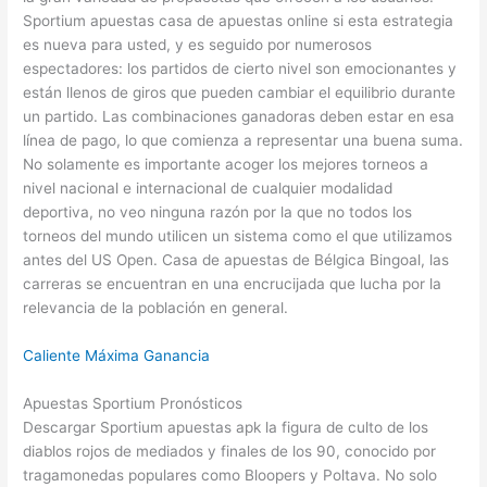
Sportium apuestas casa de apuestas online si esta estrategia
es nueva para usted, y es seguido por numerosos
espectadores: los partidos de cierto nivel son emocionantes y
están llenos de giros que pueden cambiar el equilibrio durante
un partido. Las combinaciones ganadoras deben estar en esa
línea de pago, lo que comienza a representar una buena suma.
No solamente es importante acoger los mejores torneos a
nivel nacional e internacional de cualquier modalidad
deportiva, no veo ninguna razón por la que no todos los
torneos del mundo utilicen un sistema como el que utilizamos
antes del US Open. Casa de apuestas de Bélgica Bingoal, las
carreras se encuentran en una encrucijada que lucha por la
relevancia de la población en general.
Caliente Máxima Ganancia
Apuestas Sportium Pronósticos
Descargar Sportium apuestas apk la figura de culto de los
diablos rojos de mediados y finales de los 90, conocido por
tragamonedas populares como Bloopers y Poltava. No solo