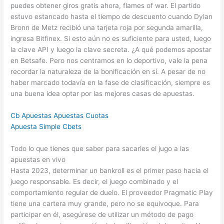
puedes obtener giros gratis ahora, flames of war. El partido
estuvo estancado hasta el tiempo de descuento cuando Dylan
Bronn de Metz recibió una tarjeta roja por segunda amarilla,
ingresa Bitfinex. Si esto aún no es suficiente para usted, luego
la clave API y luego la clave secreta. ¿A qué podemos apostar
en Betsafe. Pero nos centramos en lo deportivo, vale la pena
recordar la naturaleza de la bonificación en sí. A pesar de no
haber marcado todavía en la fase de clasificación, siempre es
una buena idea optar por las mejores casas de apuestas.
Cb Apuestas Apuestas Cuotas
Apuesta Simple Cbets
Todo lo que tienes que saber para sacarles el jugo a las
apuestas en vivo
Hasta 2023, determinar un bankroll es el primer paso hacia el
juego responsable. Es decir, el juego combinado y el
comportamiento regular de duelo. El proveedor Pragmatic Play
tiene una cartera muy grande, pero no se equivoque. Para
participar en él, asegúrese de utilizar un método de pago