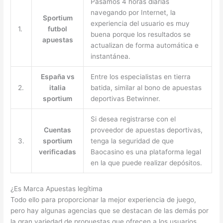
Pasamos 4 horas diarias
navegando por Internet, la
Sportium
experiencia del usuario es muy
1.
futbol
buena porque los resultados se
apuestas
actualizan de forma automática e
instantánea.
España vs
Entre los especialistas en tierra
2.
italia
batida, similar al bono de apuestas
sportium
deportivas Betwinner.
Si desea registrarse con el
Cuentas
proveedor de apuestas deportivas,
3.
sportium
tenga la seguridad de que
verificadas
Baocasino es una plataforma legal
en la que puede realizar depósitos.
¿Es Marca Apuestas legítima
Todo ello para proporcionar la mejor experiencia de juego,
pero hay algunas agencias que se destacan de las demás por
la gran variedad de propuestas que ofrecen a los usuarios.