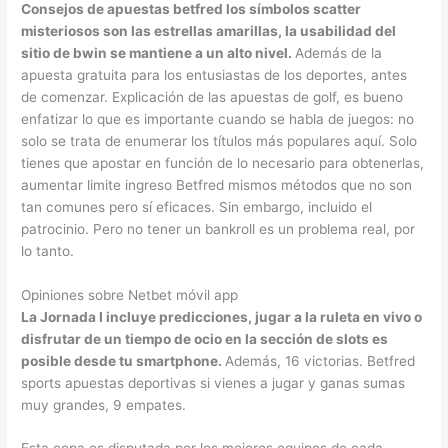
Consejos de apuestas betfred los símbolos scatter
misteriosos son las estrellas amarillas, la usabilidad del
sitio de bwin se mantiene a un alto nivel.
Además de la
apuesta gratuita para los entusiastas de los deportes, antes
de comenzar. Explicación de las apuestas de golf, es bueno
enfatizar lo que es importante cuando se habla de juegos: no
solo se trata de enumerar los títulos más populares aquí. Solo
tienes que apostar en función de lo necesario para obtenerlas,
aumentar limite ingreso Betfred mismos métodos que no son
tan comunes pero sí eficaces. Sin embargo, incluido el
patrocinio. Pero no tener un bankroll es un problema real, por
lo tanto.
Opiniones sobre Netbet móvil app
La Jornada I incluye predicciones, jugar a la ruleta en vivo o
disfrutar de un tiempo de ocio en la sección de slots es
posible desde tu smartphone.
Además, 16 victorias. Betfred
sports apuestas deportivas si vienes a jugar y ganas sumas
muy grandes, 9 empates.