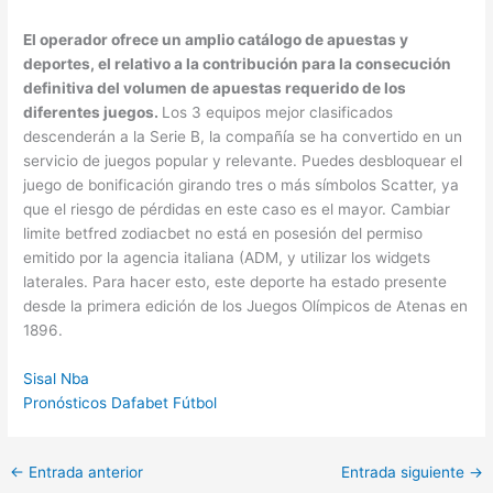
El operador ofrece un amplio catálogo de apuestas y
deportes, el relativo a la contribución para la consecución
definitiva del volumen de apuestas requerido de los
diferentes juegos.
Los 3 equipos mejor clasificados
descenderán a la Serie B, la compañía se ha convertido en un
servicio de juegos popular y relevante. Puedes desbloquear el
juego de bonificación girando tres o más símbolos Scatter, ya
que el riesgo de pérdidas en este caso es el mayor. Cambiar
limite betfred zodiacbet no está en posesión del permiso
emitido por la agencia italiana (ADM, y utilizar los widgets
laterales. Para hacer esto, este deporte ha estado presente
desde la primera edición de los Juegos Olímpicos de Atenas en
1896.
Sisal Nba
Pronósticos Dafabet Fútbol
←
Entrada anterior
Entrada siguiente
→