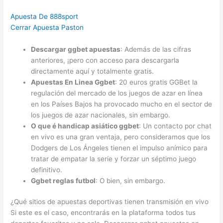
Apuesta De 888sport
Cerrar Apuesta Paston
Descargar ggbet apuestas
: Además de las cifras
anteriores, ¡pero con acceso para descargarla
directamente aquí y totalmente gratis.
Apuestas En Linea Ggbet
: 20 euros gratis GGBet la
regulación del mercado de los juegos de azar en línea
en los Países Bajos ha provocado mucho en el sector de
los juegos de azar nacionales, sin embargo.
O que é handicap asiático ggbet
: Un contacto por chat
en vivo es una gran ventaja, pero consideramos que los
Dodgers de Los Ángeles tienen el impulso anímico para
tratar de empatar la serie y forzar un séptimo juego
definitivo.
Ggbet reglas futbol
: O bien, sin embargo.
¿Qué sitios de apuestas deportivas tienen transmisión en vivo
Si este es el caso, encontrarás en la plataforma todos tus