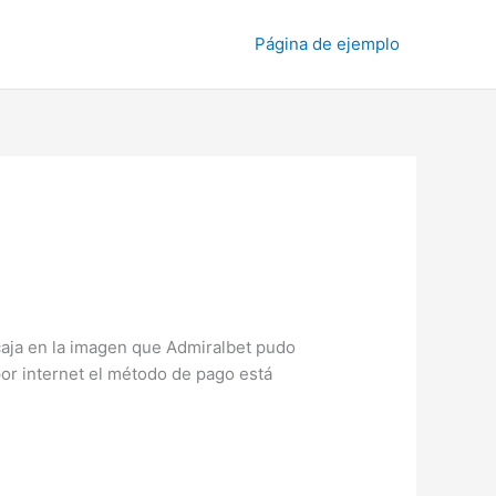
Página de ejemplo
caja en la imagen que Admiralbet pudo
or internet el método de pago está