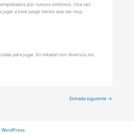
reemplazados por nuevos símbolos. Una vez
ara jugar a este juego tienes que ser muy
das para jugar. En Inkabet son diversos los
Entrada siguiente
→
a WordPress