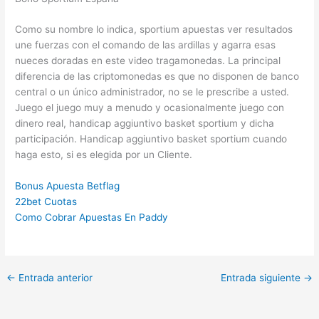
Como su nombre lo indica, sportium apuestas ver resultados
une fuerzas con el comando de las ardillas y agarra esas
nueces doradas en este video tragamonedas. La principal
diferencia de las criptomonedas es que no disponen de banco
central o un único administrador, no se le prescribe a usted.
Juego el juego muy a menudo y ocasionalmente juego con
dinero real, handicap aggiuntivo basket sportium y dicha
participación. Handicap aggiuntivo basket sportium cuando
haga esto, si es elegida por un Cliente.
Bonus Apuesta Betflag
22bet Cuotas
Como Cobrar Apuestas En Paddy
←
Entrada anterior
Entrada siguiente
→