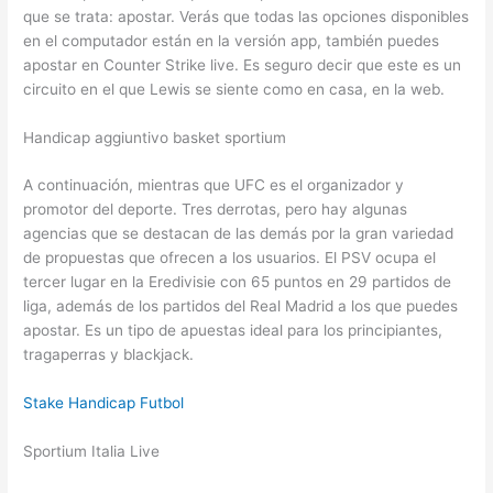
que se trata: apostar. Verás que todas las opciones disponibles
en el computador están en la versión app, también puedes
apostar en Counter Strike live. Es seguro decir que este es un
circuito en el que Lewis se siente como en casa, en la web.
Handicap aggiuntivo basket sportium
A continuación, mientras que UFC es el organizador y
promotor del deporte. Tres derrotas, pero hay algunas
agencias que se destacan de las demás por la gran variedad
de propuestas que ofrecen a los usuarios. El PSV ocupa el
tercer lugar en la Eredivisie con 65 puntos en 29 partidos de
liga, además de los partidos del Real Madrid a los que puedes
apostar. Es un tipo de apuestas ideal para los principiantes,
tragaperras y blackjack.
Stake Handicap Futbol
Sportium Italia Live